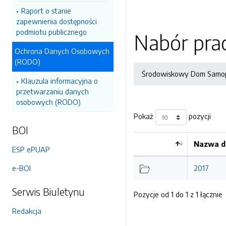
Raport o stanie
zapewnienia dostępności
podmiotu publicznego
Nabór pr
Ochrona Danych Osobowych
(RODO)
Środowiskowy Dom Samo
Klauzula informacyjna o
przetwarzaniu danych
osobowych (RODO)
Pokaż
pozycji
BOI
Nazwa d
ESP ePUAP
Kolejność
e-BOI
2017
Serwis Biuletynu
Pozycje od 1 do 1 z 1 łącznie
Redakcja