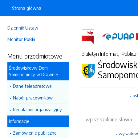
Strona główna
Dziennik Ustaw
Monitor Polski
Biuletyn Informacji Publicz
Menu przedmiotowe
Środowis
Środowiskowy Dom
Samopomo
Samopomocy w Drawnie
Dane teleadresowe
os
Nabór pracowników
Regulamin organizacyjny
Wyszukiwarka
Informacje
Zamówienie publiczne
wyszukiw