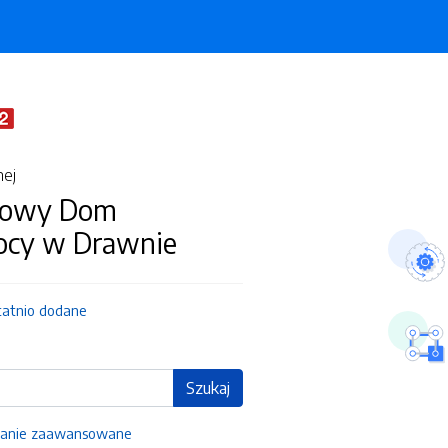
nej
kowy Dom
cy w Drawnie
tatnio dodane
Szukaj
anie zaawansowane