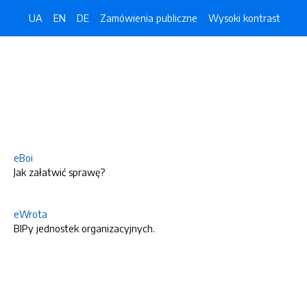
UA
EN
DE
Zamówienia publiczne
Wysoki kontrast
eBoi
Jak załatwić sprawę?
eWrota
BIPy jednostek organizacyjnych.